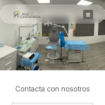
Ir
al
contenido
Contacto
Inicio
»
Contacto
Contacta con nosotros